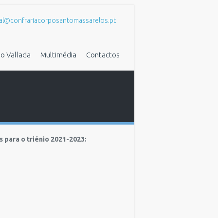
al@confrariacorposantomassarelos.pt
o Vallada
Multimédia
Contactos
 para o triénio 2021-2023: