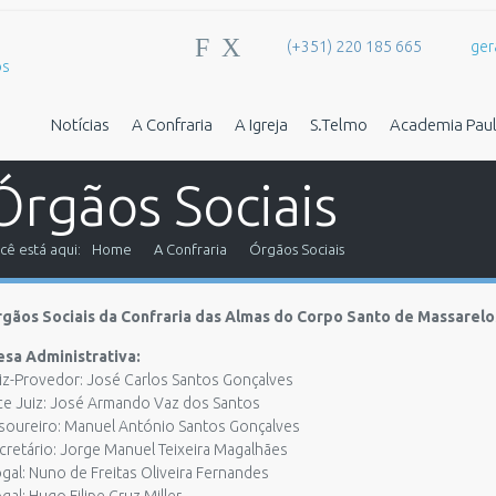
F
X
(+351) 220 185 665
ger
Notícias
A Confraria
A Igreja
S.Telmo
Academia Paul
Órgãos Sociais
cê está aqui:
Home
A Confraria
Órgãos Sociais
gãos Sociais da Confraria das Almas do Corpo Santo de Massarelos
sa Administrativa:
iz-Provedor: José Carlos Santos Gonçalves
ce Juiz: José Armando Vaz dos Santos
soureiro: Manuel António Santos Gonçalves
cretário: Jorge Manuel Teixeira Magalhães
gal: Nuno de Freitas Oliveira Fernandes