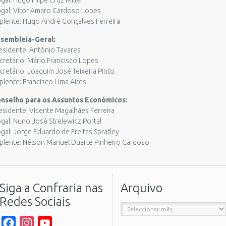
gal: Hugo Filipe Cruz Miller
gal: Vítor Amaro Cardoso Lopes
plente: Hugo André Gonçalves Ferreira
sembleia-Geral:
esidente: António Tavares
cretário: Mário Francisco Lopes
cretário: Joaquim José Teixeira Pinto
plente: Francisco Lima Aires
nselho para os Assuntos Económicos:
esidente: Vicente Magalhães Ferreira
gal: Nuno José Strelewicz Portal
gal: Jorge Eduardo de Freitas Spratley
plente: Nélson Manuel Duarte Pinheiro Cardoso
Siga a Confraria nas
Arquivo
Redes Sociais
Arquivo
Facebook
Instagram
YouTube