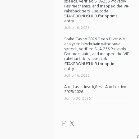
speeds, verified SHA-256 Provably
Fair mechanics, and mapped the VIP
rakeback tiers. Use code
STAKEBONUSHUB for optimal
entry.
Julho 16, 2026
Stake Casino 2026 Deep Dive: We
analyzed blockchain withdrawal
speeds, verified SHA-256 Provably
Fair mechanics, and mapped the VIP
rakeback tiers. Use code
STAKEBONUSHUB for optimal
entry.
Julho 16, 2026
Abertas as inscrições – Ano Lectivo
2025/2026
Junho 30, 2025
F
X
©