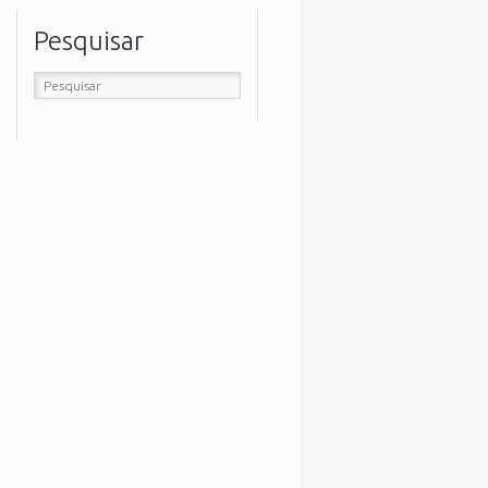
Pesquisar