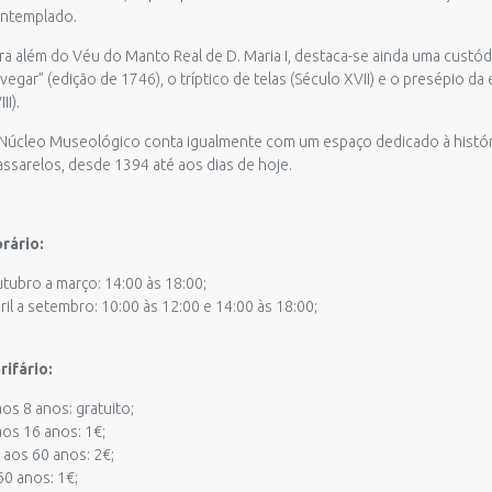
ntemplado.
ra além do Véu do Manto Real de D. Maria I, destaca-se ainda uma custódia
vegar” (edição de 1746), o tríptico de telas (Século XVII) e o presépio d
II).
Núcleo Museológico conta igualmente com um espaço dedicado à históri
ssarelos, desde 1394 até aos dias de hoje.
rário:
tubro a março: 14:00 às 18:00;
ril a setembro: 10:00 às 12:00 e 14:00 às 18:00;
rifário:
aos 8 anos: gratuito;
aos 16 anos: 1€;
 aos 60 anos: 2€;
60 anos: 1€;