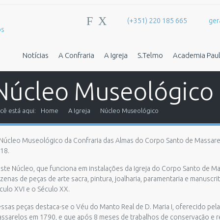
F
X
(+351) 220 185 665
ger
Notícias
A Confraria
A Igreja
S.Telmo
Academia Paul
Núcleo Museológico
cê está aqui:
Home
A Igreja
Núcleo Museológico
Núcleo Museológico da Confraria das Almas do Corpo Santo de Massarelo
18.
ste Núcleo, que funciona em instalações da Igreja do Corpo Santo de M
zenas de peças de arte sacra, pintura, joalharia, paramentaria e manusc
culo XVI e o Século XX.
ssas peças destaca-se o Véu do Manto Real de D. Maria I, oferecido pel
ssarelos em 1790, e que após 8 meses de trabalhos de conservação e r