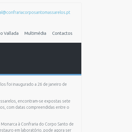
al@confrariacorposantomassarelos.pt
o Vallada
Multimédia
Contactos
s foi inaugurado a 26 de janeiro de
assarelos, encontram-se expostas sete
ritos, com datas compreendidas entre o
a Monarca à Confraria do Corpo Santo de
estauro em laboratório, pode agora ser