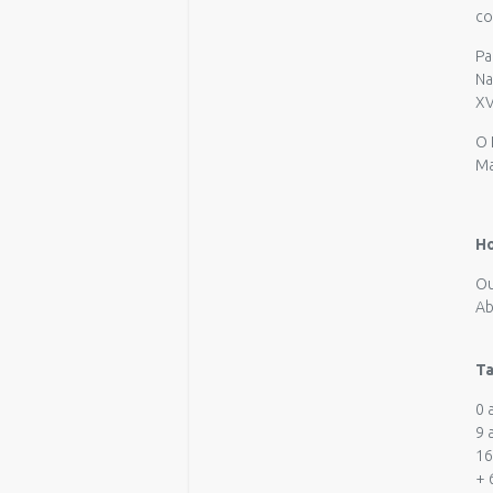
co
Pa
Na
XVI
O 
Ma
Ho
Ou
Ab
Ta
0 
9 
16
+ 