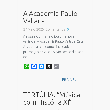
A Academia Paulo
Vallada
27 Maio 2025, Comentários:
0
A nossa Confraria criou uma nova
valência, A Academia Paulo Vallada. Esta
Academia tem como finalidade a
promoção da valorização pessoal e social
do […]
WhatsApp
Facebook
Messenger
X
Copy
Link
LER MAIS...
→
TERTÚLIA: “Música
com História XI”