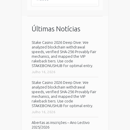
Últimas Notícias
Stake Casino 2026 Deep Dive: We
analyzed blockchain withdrawal
speeds, verified SHA-256 Provably Fair
mechanics, and mapped the VIP
rakeback tiers. Use code
STAKEBONUSHUB for optimal entry.
Julho 16, 2026
Stake Casino 2026 Deep Dive: We
analyzed blockchain withdrawal
speeds, verified SHA-256 Provably Fair
mechanics, and mapped the VIP
rakeback tiers. Use code
STAKEBONUSHUB for optimal entry.
Julho 16, 2026
Abertas as inscrições – Ano Lectivo
2025/2026