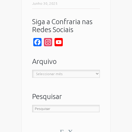
Junho 30, 2025
Siga a Confraria nas
Redes Sociais
Facebook
Instagram
YouTube
Channel
Arquivo
Arquivo
Pesquisar