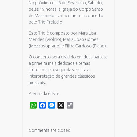
No próximo dia 6 de Fevereiro, Sábado,
pelas 19 horas, a Igreja do Corpo Santo
de Massarelos vai acolher um concerto
pelo Trio Prelúdio.
Este Trio é composto por Mara Lisa
Mendes (Violino), Maria João Gomes
(Mezzosoprano) e Filipa Cardoso (Piano).
O concerto será dividido em duas partes,
a primeira mais dedicada a temas
litúrgicos, e a segunda versará a
interpretação de grandes clássicos
musicais.
A entrada é livre.
WhatsApp
Facebook
Messenger
X
Copy
Link
Comments are closed.