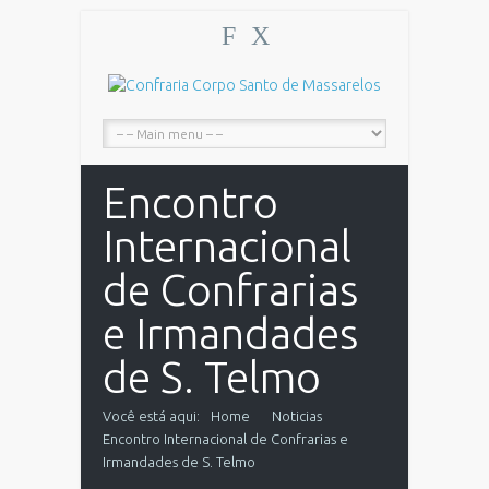
F
X
Encontro
Internacional
de Confrarias
e Irmandades
de S. Telmo
Você está aqui:
Home
Noticias
Encontro Internacional de Confrarias e
Irmandades de S. Telmo