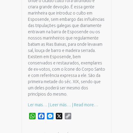
onde o citado culto fora difundido e
criara grande devoção. É essa gente
marinheira que introduz o culto em
Esposende, sem embargo das influências
das tripulações galegas que diariamente
entravam na barra de Esposende ou os
nossos marinheiros que regularmente
batiam as Rias Baixas, para onde levavam
sal, louça de barro e madeira serrada.
Existem em Esposende, bem
conservados e restaurados, exemplares
de ex-votos, com o ícone do Corpo Santo
e com referência expressa a ele. São da
primeira metade do séc. XIX, sendo que
um deles poderá ser mesmo dos
princípios do mesmo.
Ler mais… | Leer más… | Read more…
WhatsApp
Facebook
Messenger
X
Copy
Link