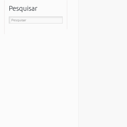
Pesquisar