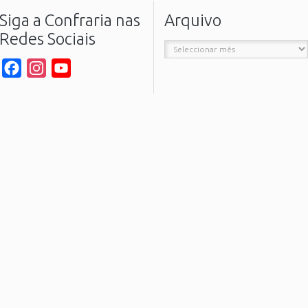
Siga a Confraria nas
Arquivo
Redes Sociais
Arquivo
Facebook
Instagram
YouTube
Channel