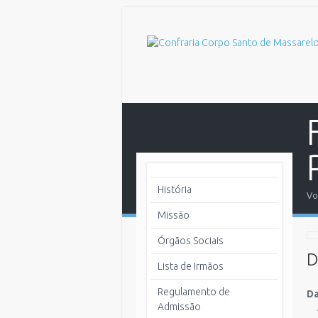
História
Vo
Missão
Órgãos Sociais
D
Lista de Irmãos
Regulamento de
Da
Admissão