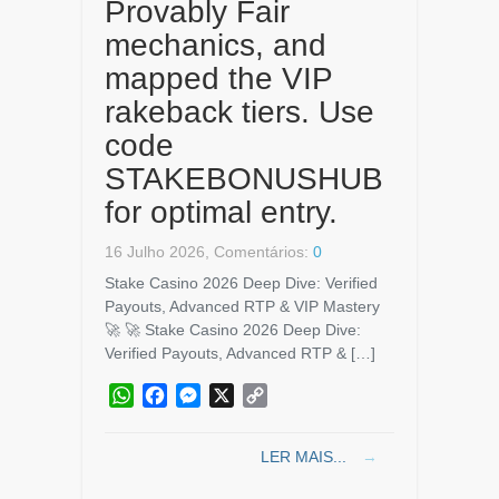
Provably Fair
mechanics, and
mapped the VIP
rakeback tiers. Use
code
STAKEBONUSHUB
for optimal entry.
16 Julho 2026, Comentários:
0
Stake Casino 2026 Deep Dive: Verified
Payouts, Advanced RTP & VIP Mastery
🚀 🚀 Stake Casino 2026 Deep Dive:
Verified Payouts, Advanced RTP & […]
WhatsApp
Facebook
Messenger
X
Copy
Link
LER MAIS...
→