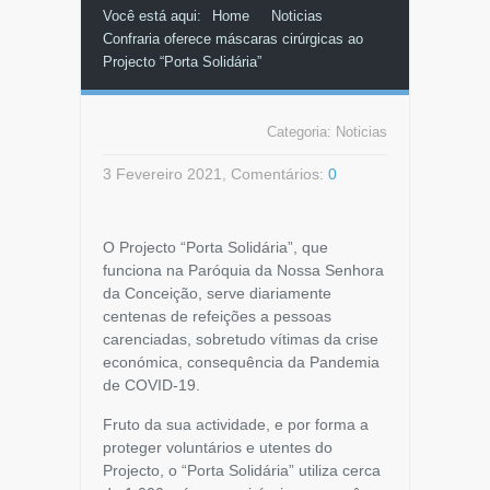
Você está aqui:
Home
Noticias
Confraria oferece máscaras cirúrgicas ao
Projecto “Porta Solidária”
Categoria:
Noticias
3 Fevereiro 2021, Comentários:
0
O Projecto “Porta Solidária”, que
funciona na Paróquia da Nossa Senhora
da Conceição, serve diariamente
centenas de refeições a pessoas
carenciadas, sobretudo vítimas da crise
económica, consequência da Pandemia
de COVID-19.
Fruto da sua actividade, e por forma a
proteger voluntários e utentes do
Projecto, o “Porta Solidária” utiliza cerca