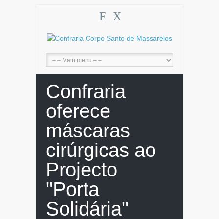
F
X
Confraria
oferece
máscaras
cirúrgicas ao
Projecto
"Porta
Solidária"