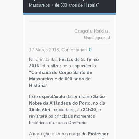
Massarelos + de 600 anos de História”
Categoria:
Noticias
,
Uncategorized
17 Março 2016, Comentários:
0
No âmbito das
Festas de S. Telmo
2016
irá realizar-se o espectáculo
“Confraria do Corpo Santo de
Massarelos + de 600 anos de
História
“.
Este
espectáculo
decorrerá no
Salão
Nobre da Alfândega do Porto
, no dia
15 de Abril
, sexta-feira, às
21h30
, e
revisitará os principais momentos
históricos da nossa Confraria.
A narração estará a cargo do
Professor