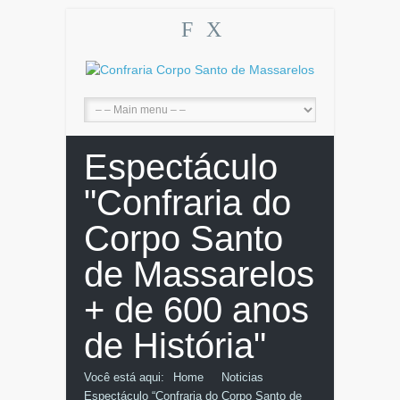
F
X
Espectáculo
"Confraria do
Corpo Santo
de Massarelos
+ de 600 anos
de História"
Você está aqui:
Home
Noticias
Espectáculo “Confraria do Corpo Santo de