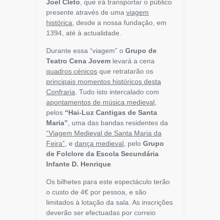
Joel Cleto
, que irá transportar o público
presente através de uma
viagem
histórica
, desde a nossa fundação, em
1394, até à actualidade.
Durante essa “viagem” o
Grupo de
Teatro Cena Jovem
levará a cena
quadros cénicos
que retratarão os
principais momentos históricos desta
Confraria
. Tudo isto intercalado com
apontamentos de música medieval
,
pelos
“Hai-Luz Cantigas de Santa
Maria”
, uma das bandas residentes da
“Viagem Medieval de Santa Maria da
Feira”
, e
dança medieval
, pelo
Grupo
de Folclore da Escola Secundária
Infante D. Henrique
.
Os bilhetes para este espectáculo terão
o custo de 4€ por pessoa, e são
limitados à lotação da sala. As inscrições
deverão ser efectuadas por correio