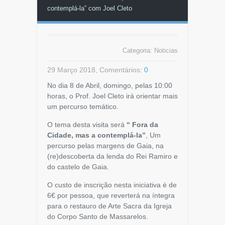
contemplá-la” com Joel Cleto
Categoria:
Noticias
29 Março 2018, Comentários:
0
No dia 8 de Abril, domingo, pelas 10:00
horas, o Prof. Joel Cleto irá orientar mais
um percurso temático.
O tema desta visita será
“
Fora da
Cidade, mas a contemplá-la”
, Um
percurso pelas margens de Gaia, na
(re)descoberta da lenda do Rei Ramiro e
do castelo de Gaia.
O custo de inscrição nesta iniciativa é de
6€ por pessoa, que reverterá na íntegra
para o restauro de Arte Sacra da Igreja
do Corpo Santo de Massarelos.