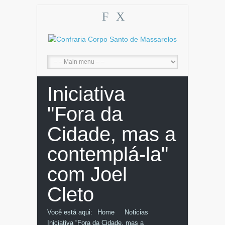
F
X
Iniciativa
"Fora da
Cidade, mas a
contemplá-la"
com Joel
Cleto
Você está aqui:
Home
Noticias
Iniciativa “Fora da Cidade, mas a