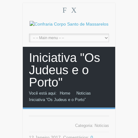
F
X
Iniciativa "Os
Judeus e o
Porto"
Você está aqui:
Home
Noticias
Iniciativa “Os Judeus e o Porto”
Categoria:
Noticias
12 Janeiro 2017, Comentários:
0