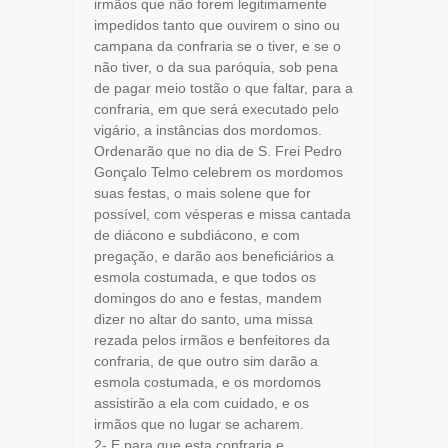
irmãos que não forem legitimamente
impedidos tanto que ouvirem o sino ou
campana da confraria se o tiver, e se o
não tiver, o da sua paróquia, sob pena
de pagar meio tostão o que faltar, para a
confraria, em que será executado pelo
vigário, a instâncias dos mordomos.
Ordenarão que no dia de S. Frei Pedro
Gonçalo Telmo celebrem os mordomos
suas festas, o mais solene que for
possível, com vésperas e missa cantada
de diácono e subdiácono, e com
pregação, e darão aos beneficiários a
esmola costumada, e que todos os
domingos do ano e festas, mandem
dizer no altar do santo, uma missa
rezada pelos irmãos e benfeitores da
confraria, de que outro sim darão a
esmola costumada, e os mordomos
assistirão a ela com cuidado, e os
irmãos que no lugar se acharem.
2- E para que esta confraria e