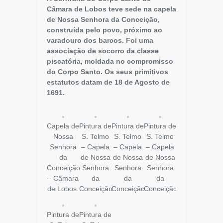
Câmara de Lobos teve sede na capela
de Nossa Senhora da Conceição,
construída pelo povo, próximo ao
varadouro dos barcos. Foi uma
associação de socorro da classe
piscatória, moldada no compromisso
do Corpo Santo. Os seus primitivos
estatutos datam de 18 de Agosto de
1691.
Capela de
Pintura de
Pintura de
Pintura de
Nossa
S. Telmo
S. Telmo
S. Telmo
Senhora
– Capela
– Capela
– Capela
da
de Nossa
de Nossa
de Nossa
Conceição
Senhora
Senhora
Senhora
– Câmara
da
da
da
de Lobos.
Conceição.
Conceição.
Conceição.
Pintura de
Pintura de