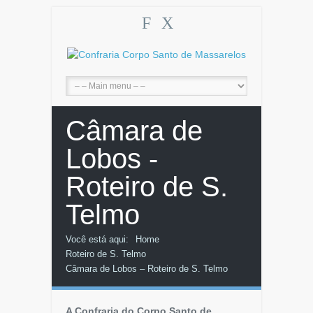
F
X
Câmara de
Lobos -
Roteiro de S.
Telmo
Você está aqui:
Home
Roteiro de S. Telmo
Câmara de Lobos – Roteiro de S. Telmo
A Confraria do Corpo Santo de