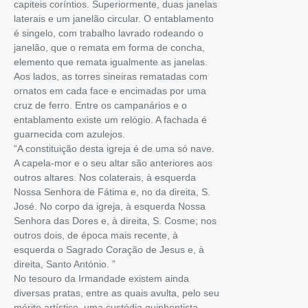
capiteis coríntios. Superiormente, duas janelas
laterais e um janelão circular. O entablamento
é singelo, com trabalho lavrado rodeando o
janelão, que o remata em forma de concha,
elemento que remata igualmente as janelas.
Aos lados, as torres sineiras rematadas com
ornatos em cada face e encimadas por uma
cruz de ferro. Entre os campanários e o
entablamento existe um relógio. A fachada é
guarnecida com azulejos.
“A constituição desta igreja é de uma só nave.
A capela-mor e o seu altar são anteriores aos
outros altares. Nos colaterais, à esquerda
Nossa Senhora de Fátima e, no da direita, S.
José. No corpo da igreja, à esquerda Nossa
Senhora das Dores e, à direita, S. Cosme; nos
outros dois, de época mais recente, à
esquerda o Sagrado Coração de Jesus e, à
direita, Santo António. ”
No tesouro da Irmandade existem ainda
diversas pratas, entre as quais avulta, pelo seu
mérito artístico, uma custódia quinhentista.