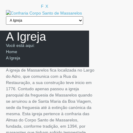
F
X
A Igreja
Você está aqui:
Home
A Igreja
A igreja de Massarelos fica localizada no Largo
do Adro, que comunica com a Rua da
Restauração, a sua construção teve inicio em
1776. Contudo apenas passou a igreja
paroquial da freguesia de Massarelos quando
se arruinou a de Santa Maria da Boa Viagem,
sede da freguesia até à extinção canónica da
mesma. Esta igreja pertence à confraria das
Almas do Corpo Santo de Massarelos,
fundada, conforme tradição, em 1394, por
mareantes que tinham sofrido tempestade