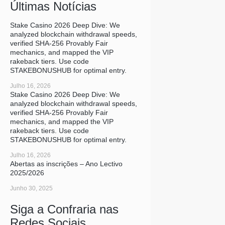
Últimas Notícias
Stake Casino 2026 Deep Dive: We
analyzed blockchain withdrawal speeds,
verified SHA-256 Provably Fair
mechanics, and mapped the VIP
rakeback tiers. Use code
STAKEBONUSHUB for optimal entry.
Julho 16, 2026
Stake Casino 2026 Deep Dive: We
analyzed blockchain withdrawal speeds,
verified SHA-256 Provably Fair
mechanics, and mapped the VIP
rakeback tiers. Use code
STAKEBONUSHUB for optimal entry.
Julho 16, 2026
Abertas as inscrições – Ano Lectivo
2025/2026
Junho 30, 2025
Siga a Confraria nas
Redes Sociais