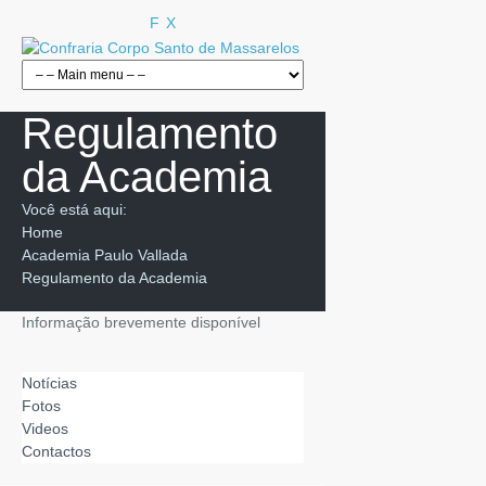
F
X
Regulamento
da Academia
Você está aqui:
Home
Academia Paulo Vallada
Regulamento da Academia
Informação brevemente disponível
Notícias
Fotos
Videos
Contactos