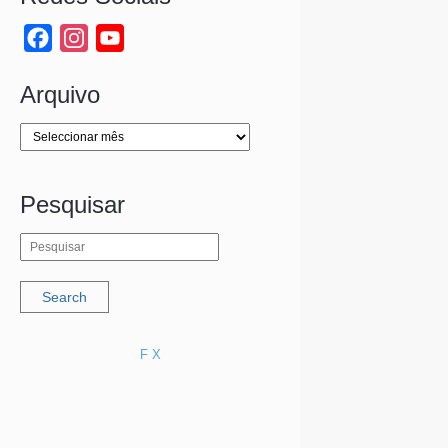
Facebook
Instagram
YouTube
Channel
Arquivo
Arquivo
Pesquisar
F
X