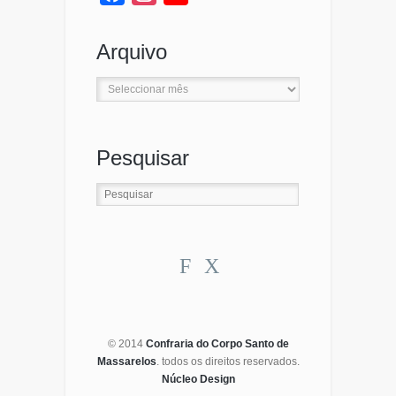
Channel
Arquivo
Arquivo
Pesquisar
F
X
© 2014
Confraria do Corpo Santo de
Massarelos
. todos os direitos reservados.
Núcleo Design