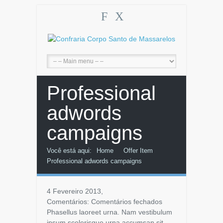
F
X
Professional
adwords
campaigns
Você está aqui:
Home
Offer Item
Professional adwords campaigns
4 Fevereiro 2013,
em
Comentários:
Comentários fechados
Professional
Phasellus laoreet urna. Nam vestibulum
adwords
ipsum scelerisque urna accumsan sit