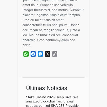
campaigns
amet risus. Suspendisse vehicula.
Integer metus wisi, sed metus. Curabitur
placerat, egestas risus dictum tempus,
urna eu mi at risus sit amet,
consectetuer tellus non ipsum. Donec
accumsan at, fringilla faucibus, justo a
leo. Mauris urna. Sed orci consequat
pharetra. Cras nonummy diam sed
porta.
WhatsApp
Facebook
Messenger
X
Copy
Link
Últimas Notícias
Stake Casino 2026 Deep Dive: We
analyzed blockchain withdrawal
speeds, verified SHA-256 Provably