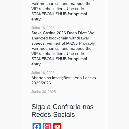
Fair mechanics, and mapped the
VIP rakeback tiers. Use code
STAKEBONUSHUB for optimal
entry.
Julho 16, 2026
Stake Casino 2026 Deep Dive: We
analyzed blockchain withdrawal
speeds, verified SHA-256 Provably
Fair mechanics, and mapped the
VIP rakeback tiers. Use code
STAKEBONUSHUB for optimal
entry.
Julho 16, 2026
Abertas as inscrições – Ano Lectivo
2025/2026
Junho 30, 2025
Siga a Confraria nas
Redes Sociais
Facebook
Instagram
YouTube