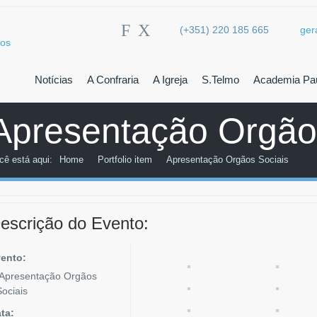
F
X
(+351) 220 185 665
ger
Notícias
A Confraria
A Igreja
S.Telmo
Academia Pau
Apresentação Orgão
cê está aqui:
Home
Portfolio item
Apresentação Orgãos Sociais
escrição do Evento:
ento:
Apresentação Orgãos
Sociais
ta: