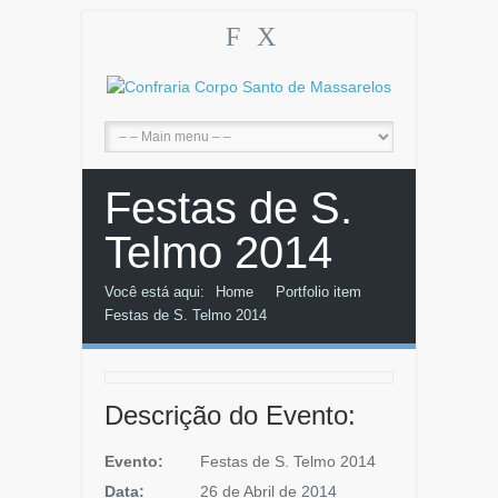
F
X
Festas de S.
Telmo 2014
Você está aqui:
Home
Portfolio item
Festas de S. Telmo 2014
Descrição do Evento:
Evento:
Festas de S. Telmo 2014
Data:
26 de Abril de 2014