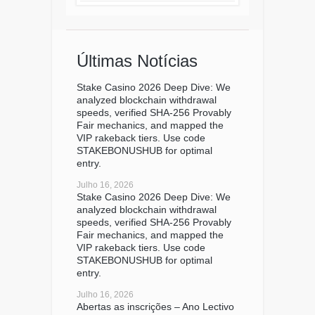
Últimas Notícias
Stake Casino 2026 Deep Dive: We
analyzed blockchain withdrawal
speeds, verified SHA-256 Provably
Fair mechanics, and mapped the
VIP rakeback tiers. Use code
STAKEBONUSHUB for optimal
entry.
Julho 16, 2026
Stake Casino 2026 Deep Dive: We
analyzed blockchain withdrawal
speeds, verified SHA-256 Provably
Fair mechanics, and mapped the
VIP rakeback tiers. Use code
STAKEBONUSHUB for optimal
entry.
Julho 16, 2026
Abertas as inscrições – Ano Lectivo