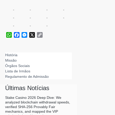
WhatsApp
Facebook
Messenger
X
Copy
Link
História
Missão
Órgãos Sociais
Lista de Irmãos
Regulamento de Admissão
Últimas Notícias
Stake Casino 2026 Deep Dive: We
analyzed blockchain withdrawal speeds,
verified SHA-256 Provably Fair
mechanics, and mapped the VIP