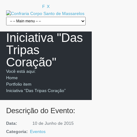
F
X
Iniciativa "Das
Tripas
Coração"
Você está aqui:
Home
Portfolio item
Iniciativa “Das Tripas Coração”
Descrição do Evento:
Data:
10 de Junho de 2015
Categoria:
Eventos