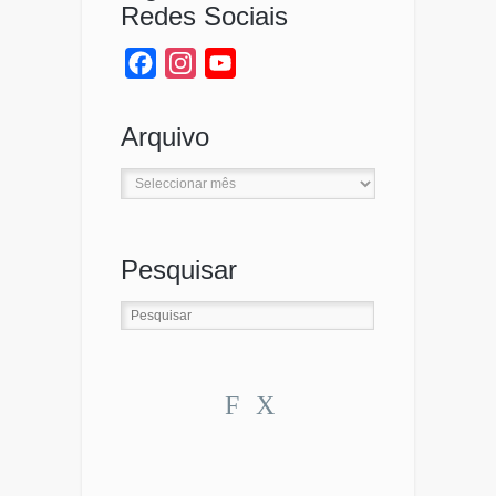
Redes Sociais
Facebook
Instagram
YouTube
Channel
Arquivo
Arquivo
Pesquisar
F
X