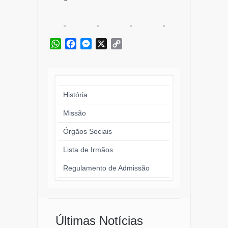
WhatsApp
Facebook
Messenger
X
Copy
Link
História
Missão
Órgãos Sociais
Lista de Irmãos
Regulamento de Admissão
Últimas Notícias