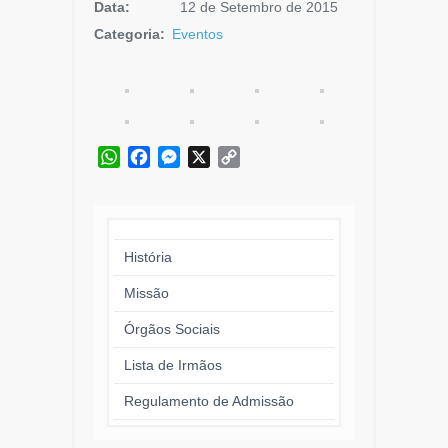
Data:
12 de Setembro de 2015
Categoria:
Eventos
WhatsApp
Facebook
Messenger
X
Copy
Link
História
Missão
Órgãos Sociais
Lista de Irmãos
Regulamento de Admissão