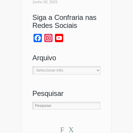
Junho 30, 2025
Siga a Confraria nas
Redes Sociais
Facebook
Instagram
YouTube
Channel
Arquivo
Arquivo
Pesquisar
F
X