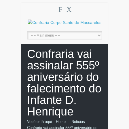
F
X
Confraria vai
assinalar 555º
aniversário do
falecimento do
Infante D.
Henrique
Você está aqui:
Home
Noticias
Confraria vai assinalar 555º aniversário do