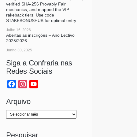
verified SHA-256 Provably Fair
mechanics, and mapped the VIP
rakeback tiers. Use code
STAKEBONUSHUB for optimal entry.
Julho 16, 2026
Abertas as inscrições – Ano Lectivo
2025/2026
Junho 30, 2025
Siga a Confraria nas
Redes Sociais
Facebook
Instagram
YouTube
Channel
Arquivo
Arquivo
Pesquisar