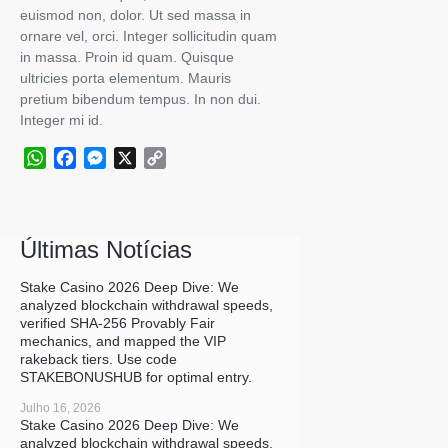
euismod non, dolor. Ut sed massa in
ornare vel, orci. Integer sollicitudin quam
in massa. Proin id quam. Quisque
ultricies porta elementum. Mauris
pretium bibendum tempus. In non dui.
Integer mi id.
WhatsApp
Facebook
Messenger
X
Copy
Link
Últimas Notícias
Stake Casino 2026 Deep Dive: We
analyzed blockchain withdrawal speeds,
verified SHA-256 Provably Fair
mechanics, and mapped the VIP
rakeback tiers. Use code
STAKEBONUSHUB for optimal entry.
Julho 16, 2026
Stake Casino 2026 Deep Dive: We
analyzed blockchain withdrawal speeds,