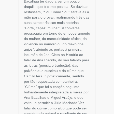
Bacalhau ter dado a ver um pouco
daquilo que é como pessoa. Se dúvidas
restassem, “Sou Como Sou” estava ali à
mão para o provar, reafirmando três das
suas características mais notórias:
“Forte, capaz, mulher”. A conversa
prosseguiu em torno do empoderamento
da mulher, da masculinidade tóxica, da
violência no namoro ou do “sexo dos
anjos”, abrindo as portas à primeira
incursão de Joel Cleto na História ao
falar de Ana Plácido, do seu talento para
as letras (poesia e tradução), das
paixões que suscitou e do ciúme que
Camilo terá, hipoteticamente, sentido
por tão requestada companheira.
“Ciúme” que foi a canção seguinte,
brilhantemente interpretada a meias por
Ana Bacalhau e Miguel Araújo, e que
voltou a permitir a Júlio Machado Vaz
falar do ciúme como algo que pode ser
considerado natural e resultante de um