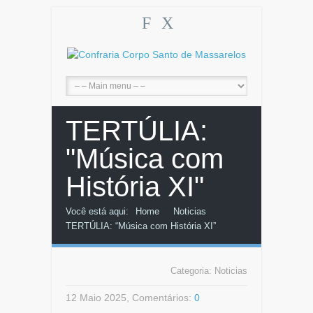
F
X
TERTÚLIA:
"Música com
História XI"
Você está aqui:
Home
Noticias
TERTÚLIA: “Música com História XI”
Categoria:
Noticias
12 Maio 2025, Comentários:
0