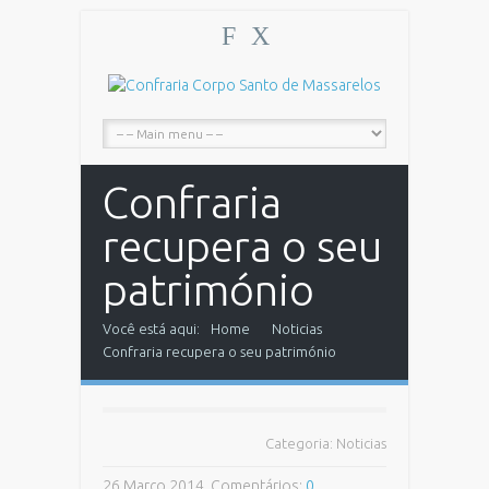
F
X
Confraria
recupera o seu
património
Você está aqui:
Home
Noticias
Confraria recupera o seu património
Categoria:
Noticias
26 Março 2014, Comentários:
0