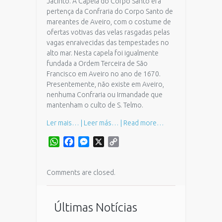
Jacinto. A Capela do Corpo Santo era
pertença da Confraria do Corpo Santo de
mareantes de Aveiro, com o costume de
ofertas votivas das velas rasgadas pelas
vagas enraivecidas das tempestades no
alto mar. Nesta capela foi igualmente
fundada a Ordem Terceira de São
Francisco em Aveiro no ano de 1670.
Presentemente, não existe em Aveiro,
nenhuma Confraria ou Irmandade que
mantenham o culto de S. Telmo.
Ler mais… | Leer más… | Read more…
WhatsApp
Facebook
Messenger
X
Copy
Link
Comments are closed.
Últimas Notícias