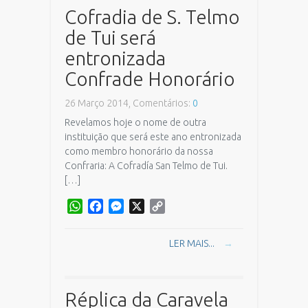
Cofradia de S. Telmo
de Tui será
entronizada
Confrade Honorário
26 Março 2014, Comentários:
0
Revelamos hoje o nome de outra
instituição que será este ano entronizada
como membro honorário da nossa
Confraria: A Cofradía San Telmo de Tui.
[…]
WhatsApp
Facebook
Messenger
X
Copy
Link
LER MAIS...
→
Réplica da Caravela