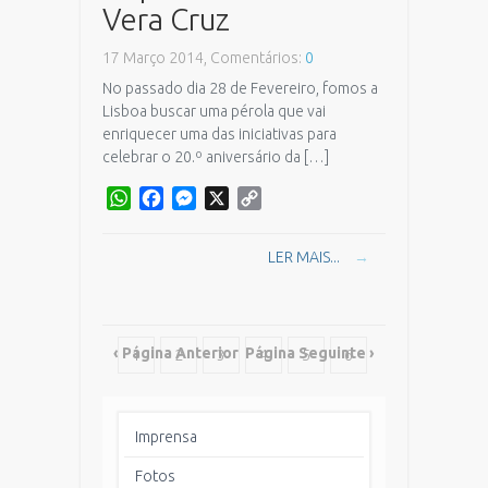
Vera Cruz
17 Março 2014, Comentários:
0
No passado dia 28 de Fevereiro, fomos a
Lisboa buscar uma pérola que vai
enriquecer uma das iniciativas para
celebrar o 20.º aniversário da […]
WhatsApp
Facebook
Messenger
X
Copy
Link
LER MAIS...
→
‹ Página Anterior
Página Seguinte ›
1
2
3
4
5
6
7
8
9
10
11
12
Imprensa
13
Fotos