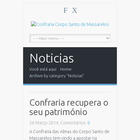
F
X
Noticias
Você está aqui:
Home
Archive by category "Noticias"
Confraria recupera o
seu património
26 Março 2014, Comentários:
0
A Confraria das Almas do Corpo Santo de
Massarelos tem vindo a apostar na