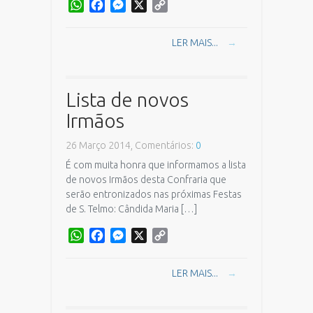
WhatsApp
Facebook
Messenger
X
Copy
Link
LER MAIS...
→
Lista de novos
Irmãos
26 Março 2014, Comentários:
0
É com muita honra que informamos a lista
de novos Irmãos desta Confraria que
serão entronizados nas próximas Festas
de S. Telmo: Cândida Maria […]
WhatsApp
Facebook
Messenger
X
Copy
Link
LER MAIS...
→